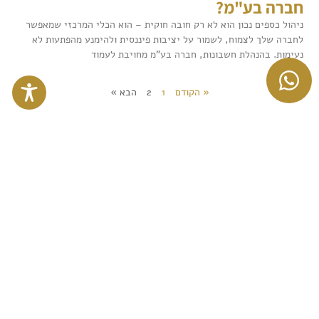
חברה בע"מ?
ניהול כספים נכון הוא לא רק חובה חוקית – הוא הכלי המרכזי שמאפשר
לחברה שלך לצמוח, לשמור על יציבות פיננסית ולהימנע מהפתעות לא
נעימות. בהנהלת חשבונות, חברה בע"מ מחויבת לעמוד
קרא עוד »
« הקודם
1
2
הבא »
צור קשר
צריכים שירותי
ראיית חשבון? פנו
אלינו!
בין אם אתם עסק או עמותה, נשמח ללוות אתכם עם שירותי
הנהלת