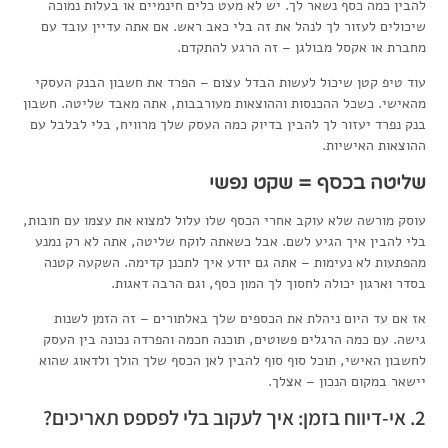
להבין כמה כסף נשאר לך. יש לא מעט כלים חינמיים או בעלות נמוכה
שיכולים לעזור לך לנהל את זה בלי כאב ראש. אם אתה עדיין עובד עם
מחברת או אקסל מבולגן – זה הרגע להתקדם.
עוד טיפ קטן שיכול לעשות הבדל עצום – הפרד את חשבון הבנק העסקי
מהאישי. כשכל ההכנסות וההוצאות מעורבבות, אתה מאבד שליטה. חשבון
בנק נפרד יעזור לך להבין בדיוק כמה העסק שלך מרוויח, בלי לבלבל עם
ההוצאות האישיות.
שליטה בכסף = שקט נפשי
עוסק מורשה שלא עוקב אחרי הכסף שלו עלול למצוא את עצמו עם חובות,
בלי להבין איך הגיע לשם. אבל כשאתה לוקח שליטה, אתה לא רק נמנע
מהפתעות לא נעימות – אתה גם יודע איך לתכנן קדימה. השקעה קטנה
בסדר וארגון יכולה לחסוך לך המון כסף, וגם הרבה דאגות.
אז אם עד היום ניהלת את הכספים שלך באלתורים – זה הזמן לשנות
גישה. עם כמה הרגלים פשוטים, תוכנה חכמה והפרדה נכונה בין העסק
לחשבון האישי, תוכל סוף סוף להבין לאן הכסף שלך הולך ולדאוג שהוא
יישאר במקום הנכון – אצלך.
2. אי-דיווח בזמן: איך לעקוב בלי לפספס תאריכים?