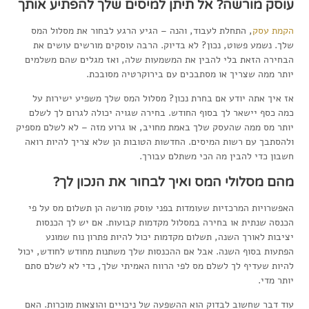
עוסק מורשה? אל תיתן למיסים שלך להפתיע אותך
הקמת עסק
, התחלת לעבוד, והנה – הגיע הרגע לבחור את מסלול המס
שלך. נשמע פשוט, נכון? לא בדיוק. הרבה עוסקים מורשים עושים את
הבחירה הזאת בלי להבין את המשמעות שלה, ואז מגלים שהם משלמים
יותר ממה שצריך או מסתבכים עם בירוקרטיה מסובכת.
אז איך אתה יודע אם בחרת נכון? מסלול המס שלך משפיע ישירות על
כמה כסף יישאר לך בסוף החודש. בחירה שגויה יכולה לגרום לך לשלם
יותר מס ממה שהעסק שלך באמת מחויב, או גרוע מזה – לא לשלם מספיק
ולהסתבך עם רשות המיסים. החדשות הטובות הן שלא צריך להיות רואה
חשבון כדי להבין מה הכי משתלם עבורך.
מהם מסלולי המס ואיך לבחור את הנכון לך?
האפשרויות המרכזיות שעומדות בפני עוסק מורשה הן תשלום מס על פי
הכנסה שנתית או בחירה במסלול מקדמות קבועות. אם יש לך הכנסות
יציבות לאורך השנה, תשלום מקדמות יכול להיות פתרון נוח שמונע
הפתעות בסוף השנה. אבל אם ההכנסות שלך משתנות מחודש לחודש, יכול
להיות שעדיף לך לשלם מס לפי הרווח האמיתי שלך, כדי לא לשלם סתם
יותר מדי.
עוד דבר שחשוב לבדוק הוא ההשפעה של ניכויים והוצאות מוכרות. האם