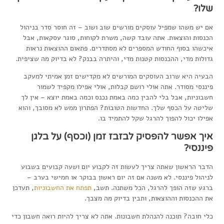
שלו?
אם יש משהו שמפיל עוסקים מורשים שוב ושוב – זה חוסר סדר בניהול
הכנסות והוצאות. אתה עובד קשה, משרת לקוחות, סוגר עסקאות, אבל
איכשהו בסוף החודש המספרים לא מסתדרים. פתאום ההוצאות נראות
גדולות מדי, ההכנסות קטנות מדי, והיתרה בבנק? לא בדיוק מה שציפית.
הבעיה היא שרוב העוסקים המורשים לא מקדישים זמן אמיתי למעקב
פיננסי מסודר. אתה אולי רושם קבלות, אולי אפילו מקפיד לשמור
חשבוניות, אבל בלי להבין כמה באמת נכנס וכמה באמת יוצא – אין לך
שליטה על הכסף שלך. החדשות הטובות? הפתרון ממש לא מסובך, והוא
אפילו יכול להפוך להרגל שקל להתמיד בו.
איך אפשר להפסיק לבזבז זמן (וכסף) על בלגן
פיננסי?
הדבר הראשון שאתה צריך לעשות זה לקבוע יום ושעה קבועים בשבוע
לניהול פיננסי. לא משנה אם זה יום ראשון בבוקר או חמישי בערב –
ברגע שזה הופך להרגל, הכל משתנה. תשב,
תפתח את החשבוניות
, תעדכן
את ההכנסות וההוצאות, ותבין בדיוק מה מצבך.
כלי חובה? תוכנה להנהלת חשבונות. אתה לא צריך להיות רואה חשבון כדי