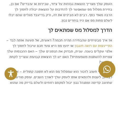
העסק שלך מצריך הוצאות גבוהות על ציוד, שכירות או עובדים? אם כן,
בחירת מסלול מס שמאפשר לך להזדכות על הוצאות יכולה לחסוך לך
הרבה מאוד כסף. רבים לא מבינים את זה, ורק בדיעבד מגלים שהם יכלו
לשלם פחות מס אם היו בוחרים נכון.
הדרך למסלול מס שמתאים לך
אז איך מבטיחים שהבחירה תהיה חכמה? ראשית, אל תעשה אותה לבד –
התייעצות עם רואה חשבון
או יועץ מס היא צעד חכם שיכול לחסוך לך
אלפי שקלים בשנה. שנית, תבדוק את הנתונים שלך – האם ההכנסות שלך
צפויות להשתנות משמעותית? האם יש לך הוצאות קבועות שצריך לקחת
בחשבון?
הדבר הכי חשוב לזכור הוא שמסלול מס הוא לא חתונה קתולית – אפשר
לבדוק, לשנות ולהתאים אותו לעסק שלך לאורך השנים. עוסק מורשה
שחושב קדימה ומתנהל נכון יכול למקסם רווחים ולשלם בדיוק מה שהוא
צריך – לא יותר ולא פחות.
ניהול פיננסי נכון הוא אחד הגורמים הכי קריטיים להצלחה של כל עוסק
מורשה. טעויות כמו ניהול כושל של הוצאות והכנסות, דיווחים מאוחרים או
בחירת מסלול מס שגוי יכולות לפגוע ברווחיות שלך ולגרום לך להוציא
כסף מיותר. אבל החדשות הטובות הן שאתה לא חייב להמשיך לטעות –