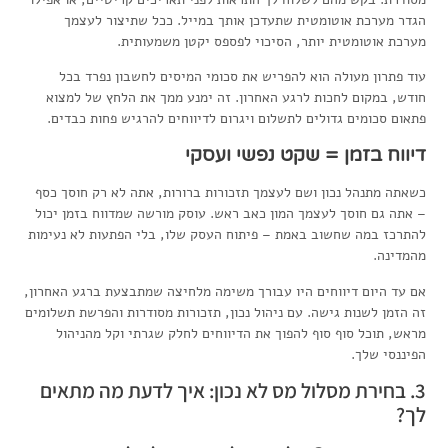
הגדר מערכת אוטומטית שתעדכן אותך במייל. ככל שתיצור לעצמך
מערכת אוטומטית יותר, הסיכוי לפספס יקטן משמעותית.
עוד פתרון מעולה הוא להפריש את סכומי המיסים לחשבון נפרד בכל
חודש, במקום לחכות לרגע האחרון. זה ימנע ממך את הלחץ של למצוא
פתאום סכומים גדולים לתשלום ויגרום לדיווחים להרגיש פחות כבדים.
דיווח בזמן = שקט נפשי ועסקי
כשאתה מתנהל נכון ושם לעצמך תזכורות ברורות, אתה לא רק חוסך כסף
– אתה גם חוסך לעצמך המון כאב ראש. עוסק מורשה שמדווח בזמן יכול
להתרכז במה שחשוב באמת – פיתוח העסק שלו, בלי הפתעות לא נעימות
מהמדינה.
אם עד היום דיווחים היו עבורך משימה מלחיצה שמתבצעת ברגע האחרון,
זה הזמן לשנות גישה. עם ניהול נכון, תזכורות מסודרות והפרשת תשלומים
מראש, תוכל סוף סוף להפוך את הדיווחים לחלק שגרתי וקל מהניהול
הפיננסי שלך.
3. בחירת מסלול מס לא נכון: איך לדעת מה מתאים
לך?